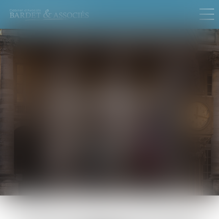
MAX
BARDET
Avocat Associé