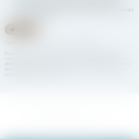
du présent site dans le cadre de ma demande et de la
relation avec BARDET ET ASSOCIÉS et/ou Maître Max BARDET
qui peut en découler.
Envoyer
* Les champs suivis d'un astérisque sont obligatoires.
Conformément à la loi n°78-17 du 6 janvier 1978 modifiée relative à
l'informatique, aux fichiers et aux libertés, et au règlement européen
2016/679, dit Règlement Général sur la Protection des Données (RGPD),
vous disposez d'un droit d'accès, de rectification, de suppression des
informations qui vous concernent.