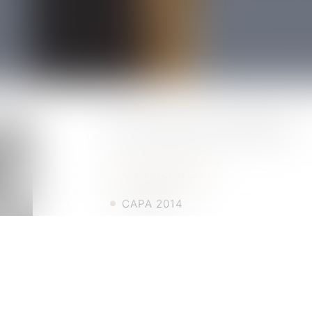
Avocat au Barreau de BORDEAUX.
Formation
CAPA 2014
Master droit de l’entreprise