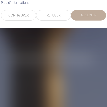
LOUIS
MANERA
Plus d'informations
ACCEPTER
CONFIGURER
REFUSER
Avocat Collaborateur