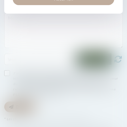
J'accepte que les informations saisies soient traitées
informatiquement par BARDET ET ASSOCIÉS et l'hébergeur
du présent site dans le cadre de ma demande et de la
relation avec BARDET ET ASSOCIÉS et/ou Madame Justine
FERRÉ qui peut en découler.
Envoyer
* Les champs suivis d'un astérisque sont obligatoires.