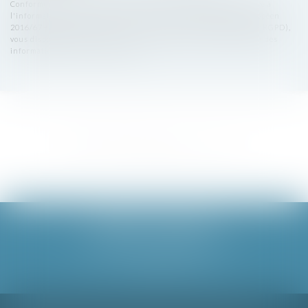
Conformément à la loi n°78-17 du 6 janvier 1978 modifiée relative à
l'informatique, aux fichiers et aux libertés, et au règlement européen
2016/679, dit Règlement Général sur la Protection des Données (RGPD),
vous disposez d'un droit d'accès, de rectification, de suppression des
informations qui vous concernent.
BARDET ET ASSOCIÉS
8 cours du 30 juillet, 33000 BORDEAUX
Tél :
05 56 06 79 00
Email :
contact@bardetavocats.fr