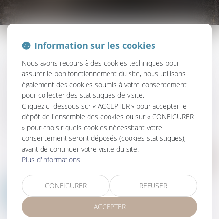
Information sur les cookies
Le droit immobilier parcourt les branches privées comme publiques du
Nous avons recours à des cookies techniques pour
droit des biens, en s'attachant uniquement aux règles qui
assurer le bon fonctionnement du site, nous utilisons
administrent les immeubles.
également des cookies soumis à votre consentement
pour collecter des statistiques de visite.
Ses domaines d'intervention sont vastes et concernent aussi bien les
Cliquez ci-dessous sur « ACCEPTER » pour accepter le
règles de construction que celles des copropriétés et des baux, comme
dépôt de l'ensemble des cookies ou sur « CONFIGURER
du droit du domaine public.
» pour choisir quels cookies nécessitant votre
consentement seront déposés (cookies statistiques),
avant de continuer votre visite du site.
Nous contacter
Plus d'informations
CONFIGURER
REFUSER
ACCEPTER