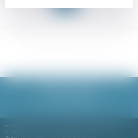
BARDET ET ASSOCIÉS
8 cours du 30 juillet, 33000 BORDEAUX
Tél :
05 56 06 79 00
Email :
contact@bardetavocats.fr
Accueil
Cabinet
Équipe
Compétences
Honoraires et tarifs
Charte clients alter ego
Postulation
Actualités
Contactez-nous
Mentions légales
Plan du site
Liens utiles
Articles