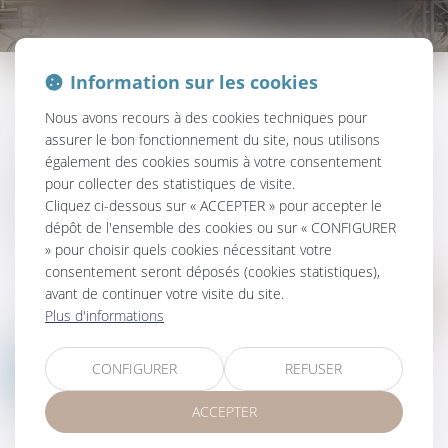
Information sur les cookies
Le droit de la famille est la branche du droit civil qui régit et organise
Nous avons recours à des cookies techniques pour
les règles liées au schéma familial.
assurer le bon fonctionnement du site, nous utilisons
également des cookies soumis à votre consentement
Cette matière appréhende toutes les obligations et conséquences qui
pour collecter des statistiques de visite.
en découlent, notamment les questions relatives à la filiation, le
Cliquez ci-dessous sur « ACCEPTER » pour accepter le
patrimoine, le mariage (ou concubinage), et la séparation.
dépôt de l'ensemble des cookies ou sur « CONFIGURER
» pour choisir quels cookies nécessitant votre
consentement seront déposés (cookies statistiques),
avant de continuer votre visite du site.
Nous contacter
Plus d'informations
CONFIGURER
REFUSER
ACCEPTER