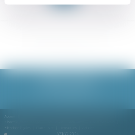
BARDET ET ASSOCIÉS
8 cours du 30 juillet, 33000 BORDEAUX
Tél :
05 56 06 79 00
Email :
contact@bardetavocats.fr
Accueil
Cabinet
Équipe
Compétences
Honoraires et tarifs
Charte clients alter ego
Postulation
Actualités
Contactez-nous
Mentions légales
Plan du site
Liens utiles
Articles
AZKO 2024