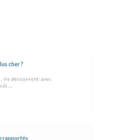
lus cher ?
, ils découvrent avec
oût...
re rapportés