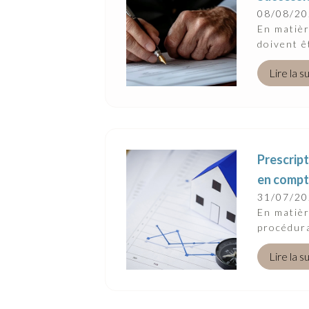
Suivez-Nous
08/08/2
En matièr
doivent ê
Lire la s
Prescript
en comp
31/07/2
En matièr
procédura
Lire la s