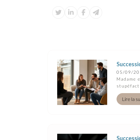
Successio
05/09/2
Madame et
stupéfact
Lire la s
Successio