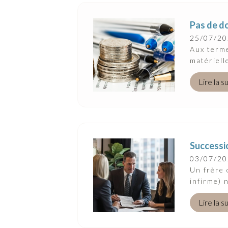
Pas de d
25/07/2
Aux terme
matériell
Lire la s
Successio
03/07/2
Un frère 
infirme) 
Lire la s