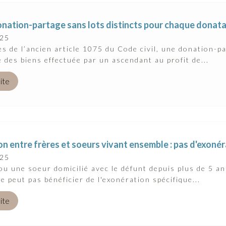
onation-partage sans lots distincts pour chaque donata
025
s de l’ancien article 1075 du Code civil, une donation-p
e des biens effectuée par un ascendant au profit de...
uite
n entre frères et soeurs vivant ensemble : pas d'exonér
025
ou une soeur domicilié avec le défunt depuis plus de 5 an
ne peut pas bénéficier de l'exonération spécifique...
uite