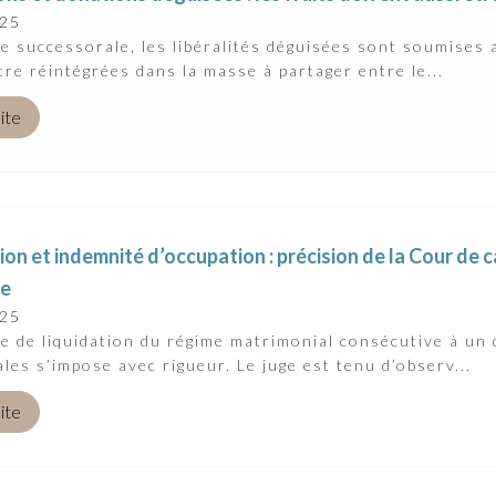
025
e successorale, les libéralités déguisées sont soumises a
tre réintégrées dans la masse à partager entre le...
uite
ion et indemnité d’occupation : précision de la Cour de 
te
025
e de liquidation du régime matrimonial consécutive à un d
les s’impose avec rigueur. Le juge est tenu d’observ...
uite