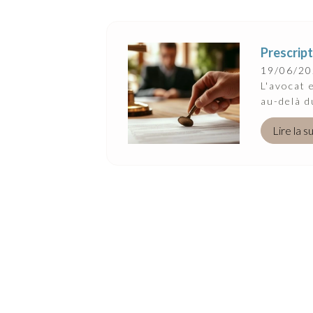
Prescript
19/06/2
L'avocat 
au-delà d
Lire la s