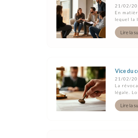
Suivez-Nous
21/02/2
En matièr
lequel la 
Lire la s
Vice du c
21/02/2
La révoca
légale. Lo
Lire la s