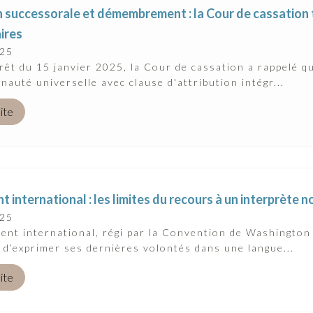
n successorale et démembrement : la Cour de cassation 
ires
025
rêt du 15 janvier 2025, la Cour de cassation a rappelé q
auté universelle avec clause d'attribution intégr...
uite
 international : les limites du recours à un interprète
025
ent international, régi par la Convention de Washington
 d’exprimer ses dernières volontés dans une langue...
uite