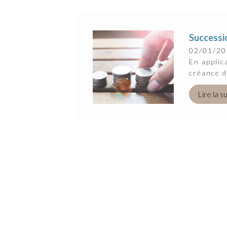
Successio
02/01/2
En applic
créance d
Lire la s