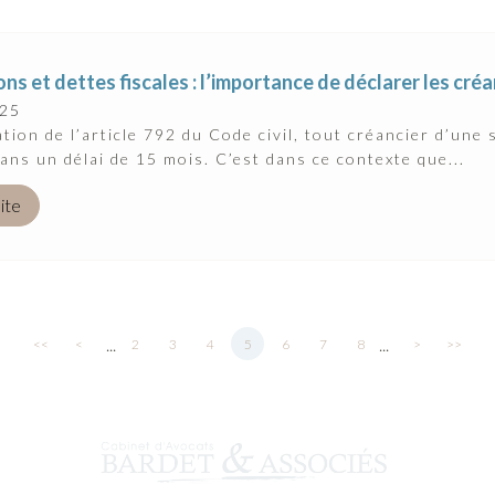
ns et dettes fiscales : l’importance de déclarer les cré
025
ation de l’article 792 du Code civil, tout créancier d’une
ans un délai de 15 mois. C’est dans ce contexte que...
uite
...
...
<<
<
2
3
4
5
6
7
8
>
>>