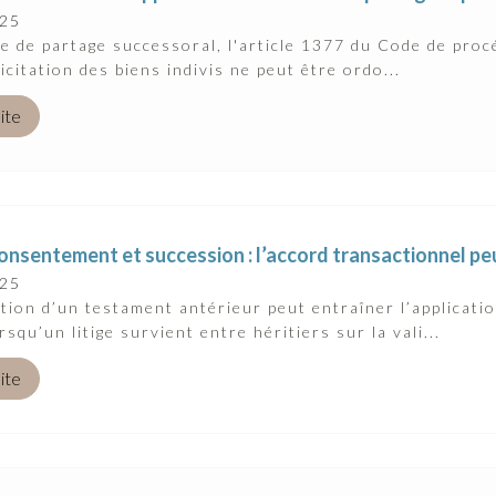
025
e de partage successoral, l'article 1377 du Code de procé
licitation des biens indivis ne peut être ordo...
uite
onsentement et succession : l’accord transactionnel peu
025
tion d’un testament antérieur peut entraîner l’applicatio
rsqu’un litige survient entre héritiers sur la vali...
uite