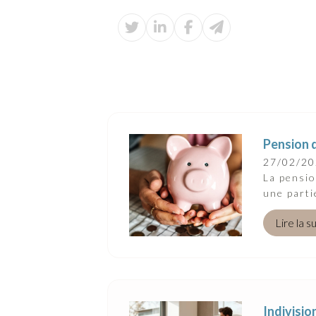
Pension d
27/02/2
La pensi
une parti
Lire la s
Indivisio