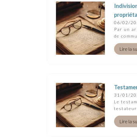
Indivisio
propriéta
06/02/2
Par un ar
de commun
Lire la s
Testament
31/01/2
Le testam
testateur
Lire la s