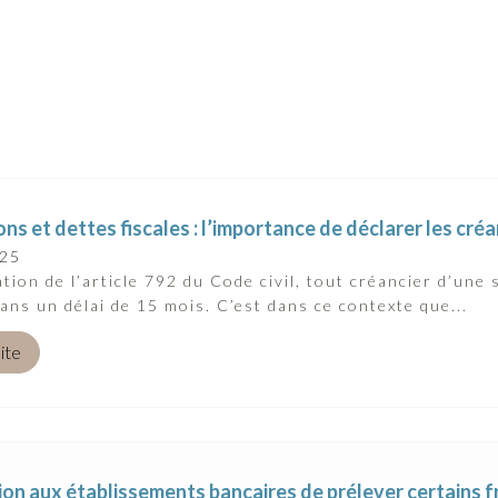
ns et dettes fiscales : l’importance de déclarer les cré
025
ation de l’article 792 du Code civil, tout créancier d’une
ans un délai de 15 mois. C’est dans ce contexte que...
uite
ion aux établissements bancaires de prélever certains f