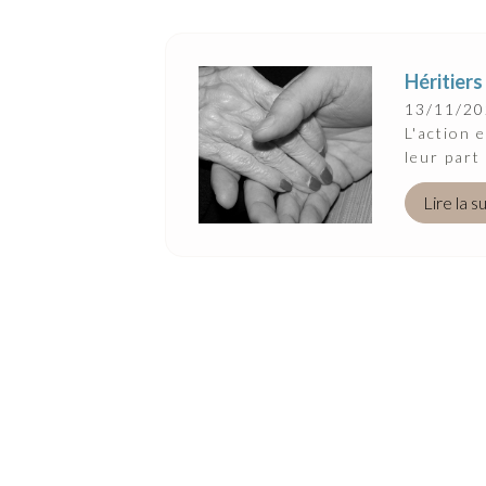
Héritiers
13/11/2
L'action 
leur part
Lire la s