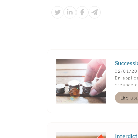
Successio
02/01/2
En applic
créance d
Lire la s
Interdict