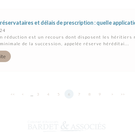
 réservataires et délais de prescription : quelle applicat
024
en réduction est un recours dont disposent les héritiers
 minimale de la succession, appelée réserve héréditai...
uite
...
<<
<
3
4
5
6
7
8
9
>
>>