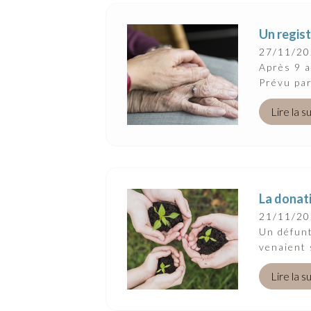
Un regist
27/11/2
Après 9 a
Prévu par 
Lire la s
La donati
21/11/2
Un défunt
venaient s
Lire la s