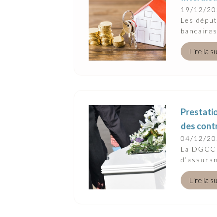
Suivez-Nous
19/12/2
Les déput
bancaires
Lire la s
Prestati
des cont
04/12/2
La DGCCR
d’assuran
Lire la s