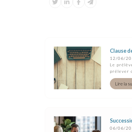
Clause de
12/06/2
Le prélèv
prélever 
Lire la s
Successio
06/06/2