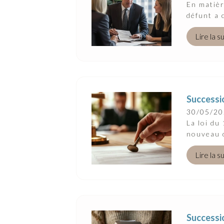
Suivez-Nous
En matièr
défunt a 
Lire la s
Successio
30/05/2
La loi du
nouveau d
Lire la s
Successio