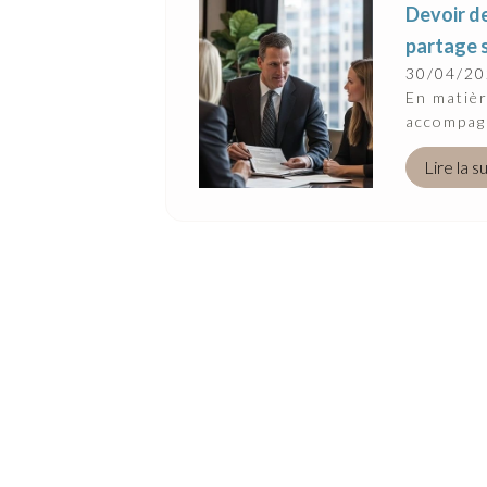
Devoir de
partage 
30/04/2
En matièr
accompagn
Lire la s