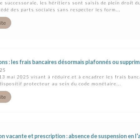
e successorale, les héritiers sont saisis de plein droit 
cédé des parts sociales sans respecter les form...
uite
ns : les frais bancaires désormais plafonnés ou suppri
025
 13 mai 2025 visant à réduire et à encadrer les frais ban
ispositif protecteur au sein du code monétaire...
uite
n vacante et prescription : absence de suspension en l’