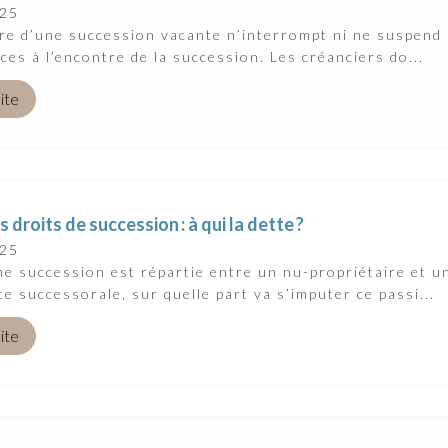
025
re d’une succession vacante n’interrompt ni ne suspend
ces à l’encontre de la succession. Les créanciers do...
uite
s droits de succession : à qui la dette ?
025
e succession est répartie entre un nu-propriétaire et un
te successorale, sur quelle part va s’imputer ce passi...
uite