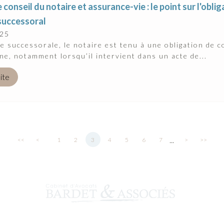
 conseil du notaire et assurance-vie : le point sur l'obli
successoral
025
e successorale, le notaire est tenu à une obligation de co
e, notamment lorsqu’il intervient dans un acte de...
uite
...
<<
<
1
2
3
4
5
6
7
>
>>