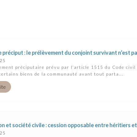
 préciput : le prélèvement du conjoint survivant n’est 
025
ement préciputaire prévu par l’article 1515 du Code civil
certains biens de la communauté avant tout parta...
uite
n et société civile : cession opposable entre héritiers e
025