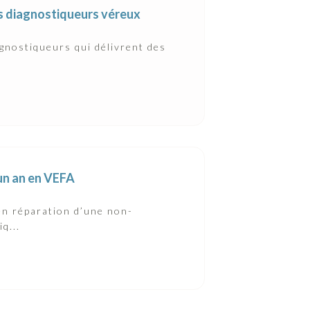
es diagnostiqueurs véreux
gnostiqueurs qui délivrent des
’un an en VEFA
 en réparation d’une non-
q...