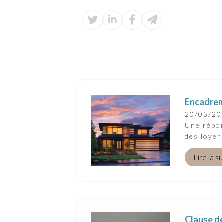
Encadreme
20/05/2
Une répon
des loyer
Lire la s
Clause de