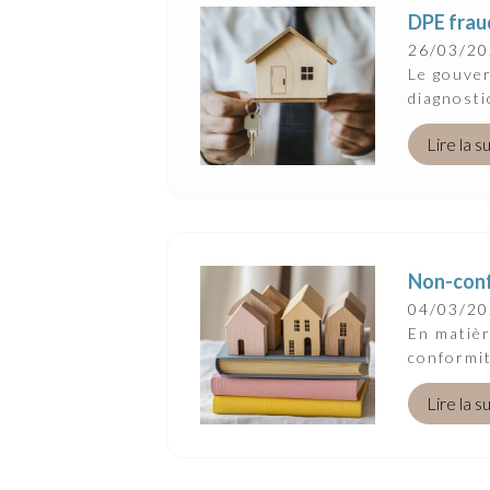
DPE frau
26/03/2
Le gouver
diagnosti
Lire la s
Non-confo
04/03/2
En matièr
conformit
Lire la s