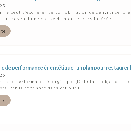
025
ur ne peut s’exonérer de son obligation de délivrance, pr
l, au moyen d’une clause de non-recours insérée...
uite
c de performance énergétique : un plan pour restaurer 
025
stic de performance énergétique (DPE) fait l'objet d'un
estaurer la confiance dans cet outil...
uite