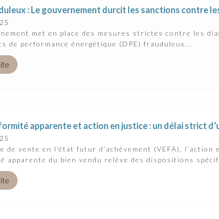
duleux : Le gouvernement durcit les sanctions contre l
025
nement met en place des mesures strictes contre les dia
cs de performance énergétique (DPE) frauduleux...
uite
rmité apparente et action en justice : un délai strict d
025
e de vente en l’état futur d’achèvement (VEFA), l’action
é apparente du bien vendu relève des dispositions spécifi
uite