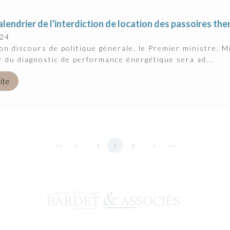
calendrier de l'interdiction de location des passoires t
024
on discours de politique générale, le Premier ministre, Mi
r du diagnostic de performance énergétique sera ad...
uite
<<
<
1
2
3
>
>>