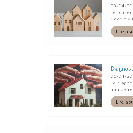
Suivez-Nous
23/04/2
Le baille
Code civi
Lire la s
Diagnosti
01/04/2
Le diagno
afin de r
Lire la s