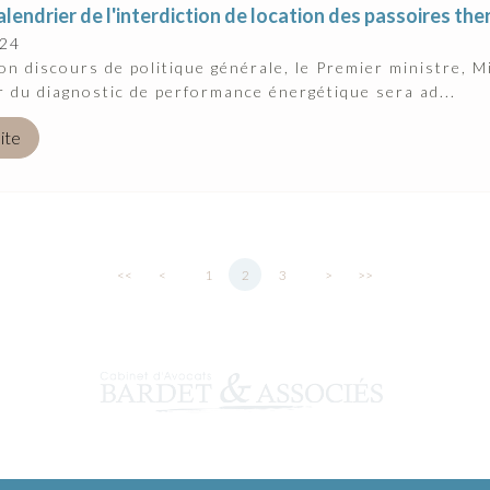
calendrier de l'interdiction de location des passoires t
024
on discours de politique générale, le Premier ministre, Mi
r du diagnostic de performance énergétique sera ad...
uite
<<
<
1
2
3
>
>>