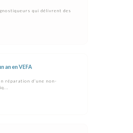
gnostiqueurs qui délivrent des
’un an en VEFA
 en réparation d’une non-
q...