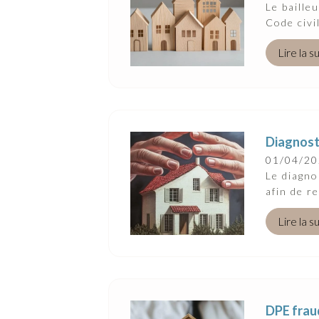
Suivez-Nous
Le baille
Code civi
Lire la s
Diagnosti
01/04/2
Le diagno
afin de r
Lire la s
DPE frau