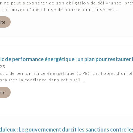
ur ne peut s’exonérer de son obligation de délivrance, pr
l, au moyen d’une clause de non-recours insérée...
uite
c de performance énergétique : un plan pour restaurer 
025
stic de performance énergétique (DPE) fait l'objet d'un
estaurer la confiance dans cet outil...
uite
duleux : Le gouvernement durcit les sanctions contre l