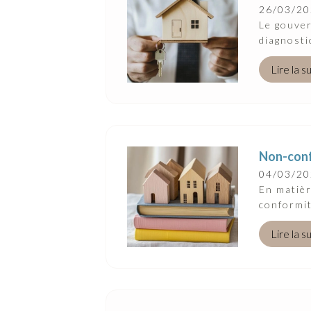
26/03/2
Le gouver
diagnosti
Lire la s
Non-confo
04/03/2
En matièr
conformit
Lire la s