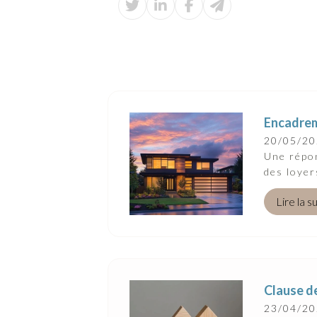
Encadreme
20/05/2
Une répon
des loyer
Lire la s
Clause de
23/04/2