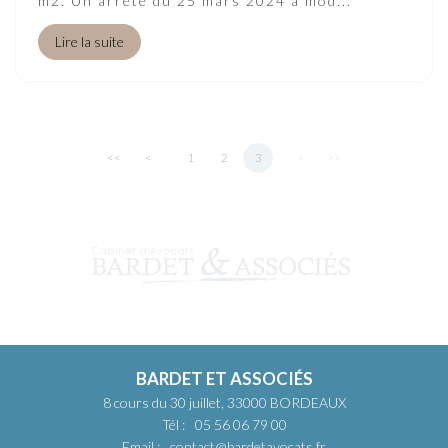
m2. Un arrêté du 25 mars 2024 a mod...
Lire la suite
<<
<
1
2
3
>
>>
BARDET ET ASSOCIÉS
8 cours du 30 juillet, 33000 BORDEAUX
Tél :
05 56 06 79 00
Email :
contact@bardetavocats.fr