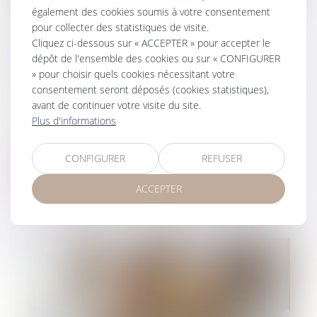
également des cookies soumis à votre consentement
pour collecter des statistiques de visite.
Cliquez ci-dessous sur « ACCEPTER » pour accepter le
Propriétaires : comment vous assurer de
dépôt de l'ensemble des cookies ou sur « CONFIGURER
l'authenticité des justificatifs de revenus ?
» pour choisir quels cookies nécessitant votre
29/07/2025
consentement seront déposés (cookies statistiques),
Vous mettez un logement en location et voulez
avant de continuer votre visite du site.
vérifier l’avis d’imposition d’un locataire
Plus d'informations
potentiel ? Il existe deux méthodes
complémentaires pour vérifier l...
CONFIGURER
REFUSER
Lire la suite
ACCEPTER