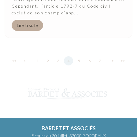
Cependant, l’article 1792-7 du Code civil
exclut de son champ d’app...
Lire la suite
<<
<
1
2
3
4
5
6
7
>
>>
BARDET ET ASSOCIÉS
8 cours du 30 juillet, 33000 BORDEAUX