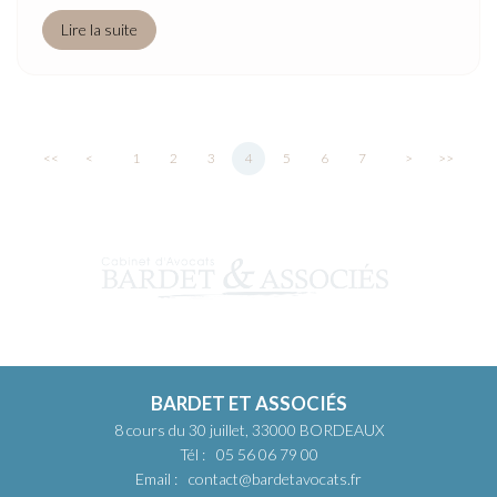
Lire la suite
<<
<
1
2
3
4
5
6
7
>
>>
BARDET ET ASSOCIÉS
8 cours du 30 juillet, 33000 BORDEAUX
Tél :
05 56 06 79 00
Email :
contact@bardetavocats.fr