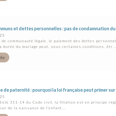
mmuns et dettes personnelles : pas de condamnation du 
025
 de communauté légale, le paiement des dettes personne
a durée du mariage peut, sous certaines conditions, êtr..
uite
 de paternité : pourquoi la loi française peut primer sur 
025
ticle 311-14 du Code civil, la filiation est en principe rég
our de la naissance de l’enfant...