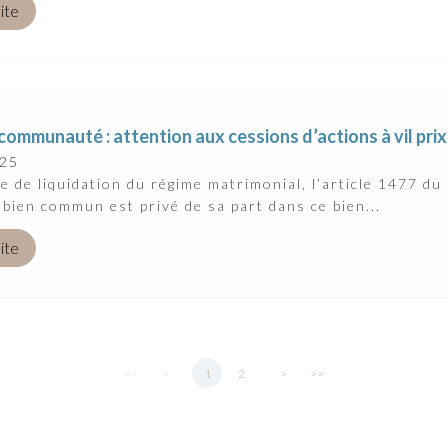
uite
communauté : attention aux cessions d’actions à vil prix
025
e de liquidation du régime matrimonial, l’article 1477 du 
 bien commun est privé de sa part dans ce bien...
uite
<<
<
1
2
>
>>