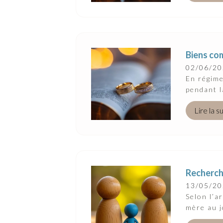
Biens co
02/06/2
En régime
pendant l
Lire la s
Recherche
13/05/2
Selon l’ar
mère au j