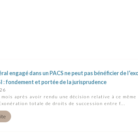
éral engagé dans un PACS ne peut pas bénéficier de l’exo
I : fondement et portée de la jurisprudence
026
mois après avoir rendu une décision relative à ce même 
Exonération totale de droits de succession entre f...
uite