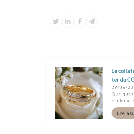
Le collat
ter du CG
29/06/2
Quelques 
Fruleux, 
Lire la s