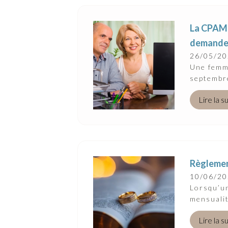
Suivez-Nous
La CPAM n
demande n
26/05/2
Une femme
septembre
Lire la s
Règlement
10/06/2
Lorsqu’un
mensualit
Lire la s