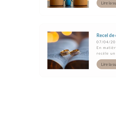
Lire la s
Recel de 
07/04/2
En matièr
recèle un
Lire la s