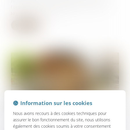
juillet 1989, la loi prévoit que le locataire a
l’obligation d’user paisiblement des lieux
loués, conformément à...
Lire la suite
Information sur les cookies
Nous avons recours à des cookies techniques pour
assurer le bon fonctionnement du site, nous utilisons
également des cookies soumis à votre consentement