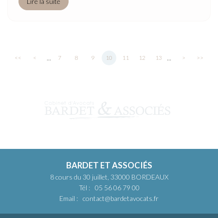
Lire la suite
...
...
<<
<
7
8
9
10
11
12
13
>
>>
BARDET ET ASSOCIÉS
8 cours du 30 juillet, 33000 BORDEAUX
Tél :
05 56 06 79 00
Email :
contact@bardetavocats.fr