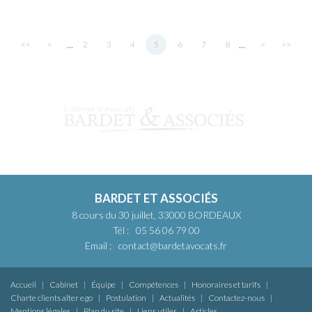
...
...
<<
<
2
3
4
5
6
7
8
>
>>
BARDET ET ASSOCIÉS
8 cours du 30 juillet, 33000 BORDEAUX
Tél :
05 56 06 79 00
Email :
contact@bardetavocats.fr
Accueil
Cabinet
Équipe
Compétences
Honoraires et tarifs
Charte clients alter ego
Postulation
Actualités
Contactez-nous
Mentions légales
Plan du site
Liens utiles
Articles