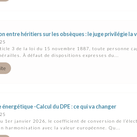
n entre héritiers sur les obsèques : le juge privilégie l
025
rticle 3 de la loi du 15 novembre 1887, toute personne ca
nérailles. À défaut de dispositions expresses du...
uite
 énergétique -Calcul du DPE : ce qui va changer
025
du 1er janvier 2026, le coefficient de conversion de l’élec
en harmonisation avec la valeur européenne. Qu...