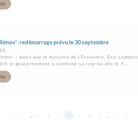
uite
énov' : redémarrage prévu le 30 septembre
025
nov’ : alors que le ministre de l’Économie, Éric Lombar
itif, le gouvernement a confirmé sa reprise dès le 3...
uite
...
...
<<
<
3
4
5
6
7
8
9
>
>>