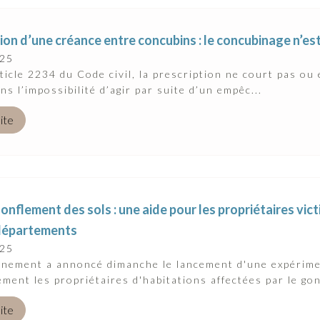
ion d’une créance entre concubins : le concubinage n’e
025
rticle 2234 du Code civil, la prescription ne court pas ou
ns l’impossibilité d’agir par suite d’un empêc...
uite
onflement des sols : une aide pour les propriétaires vi
départements
025
rnement a annoncé dimanche le lancement d'une expérime
ement les propriétaires d'habitations affectées par le gon
uite