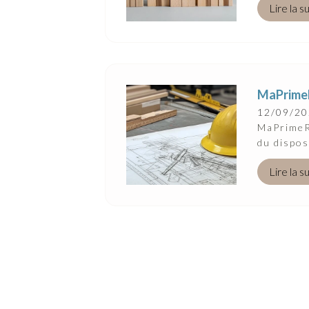
Lire la s
MaPrimeR
12/09/2
MaPrimeRé
du dispos
Lire la s