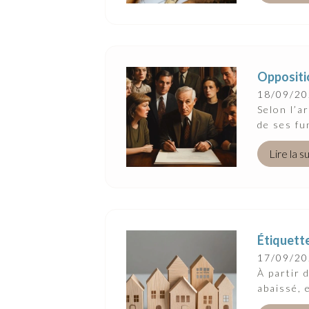
Oppositio
18/09/2
Selon l’a
de ses fu
Lire la s
Étiquette
17/09/2
À partir 
abaissé, 