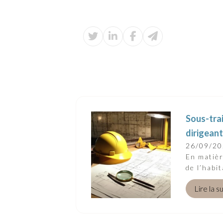
Sous-trai
dirigeant
26/09/2
En matièr
de l’habi
Lire la s