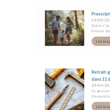
Suivez-Nous
Prescript
23/09/2
Selon l’a
trouve da
Lire la s
Retrait-g
dans 11 
19/09/2
Le gouve
financièr
Lire la s