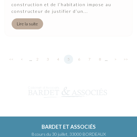
construction et de l’habitation impose au
constructeur de justifier d’un...
Lire la suite
...
...
<<
<
2
3
4
5
6
7
8
>
>>
BARDET ET ASSOCIÉS
8 cours du 30 juillet, 33000 BORDEAUX