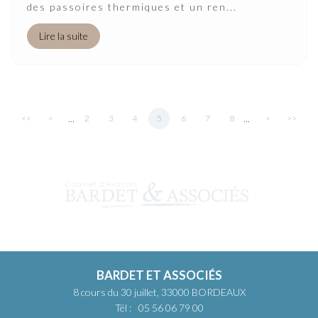
des passoires thermiques et un ren...
Lire la suite
...
...
<<
<
2
3
4
5
6
7
8
>
>>
BARDET ET ASSOCIÉS
8 cours du 30 juillet, 33000 BORDEAUX
Tél :
05 56 06 79 00