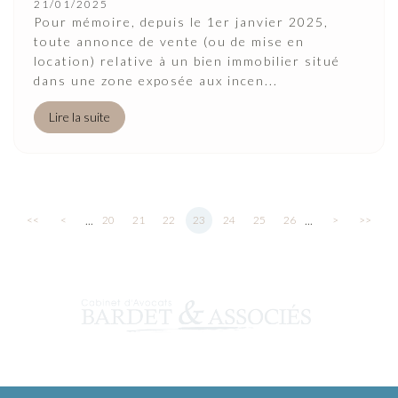
21/01/2025
Pour mémoire, depuis le 1er janvier 2025,
toute annonce de vente (ou de mise en
location) relative à un bien immobilier situé
dans une zone exposée aux incen...
Lire la suite
...
...
<<
<
20
21
22
23
24
25
26
>
>>