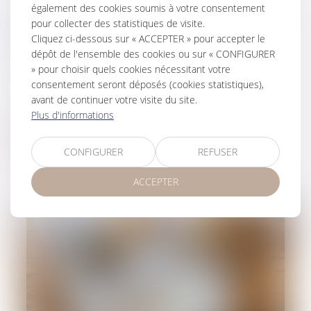
Divorce : quelle est cette nouvelle procédure
également des cookies soumis à votre consentement
qui risque d’alourdir sérieusement la facture
pour collecter des statistiques de visite.
début septembre ?
Cliquez ci-dessous sur « ACCEPTER » pour accepter le
dépôt de l'ensemble des cookies ou sur « CONFIGURER
09/09/2025
» pour choisir quels cookies nécessitant votre
À partir du 1er septembre, un nouveau décret
consentement seront déposés (cookies statistiques),
permet aux magistrats de diriger les
avant de continuer votre visite du site.
personnes ayant recours à la justice civile
Plus d'informations
vers une médiation payante, not...
Lire la suite
CONFIGURER
REFUSER
ACCEPTER