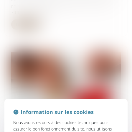
pour l’application des articles L 711-2 et L
711-3 du Code de la...
Lire la suite
Information sur les cookies
Nous avons recours à des cookies techniques pour
assurer le bon fonctionnement du site, nous utilisons