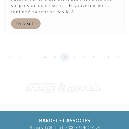
suspension du dispositif, le gouvernement a
confirmé sa reprise dès le 3...
Lire la suite
...
...
<<
<
3
4
5
6
7
8
9
>
>>
BARDET ET ASSOCIÉS
8 cours du 30 juillet, 33000 BORDEAUX