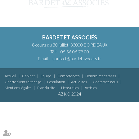
BARDET ET ASSOCIÉS
8 cours du 30 juillet, 33000 BORDEAUX
Tél :
05 56 06 79 00
Email :
contact@bardetavocats.fr
Accueil
Cabinet
Équipe
Compétences
Honoraires et tarifs
Charte clients alter ego
Postulation
Actualités
Contactez-nous
Mentions légales
Plan du site
Liens utiles
Articles
AZKO 2024