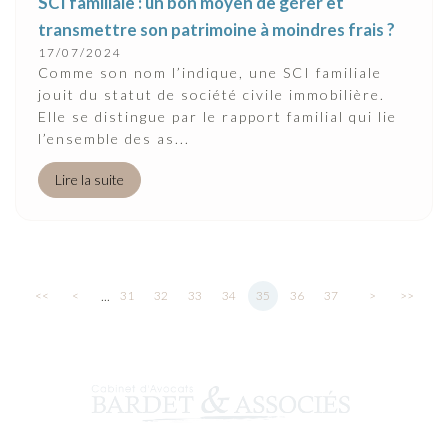
SCI familiale : un bon moyen de gérer et
transmettre son patrimoine à moindres frais ?
17/07/2024
Comme son nom l’indique, une SCI familiale
jouit du statut de société civile immobilière.
Elle se distingue par le rapport familial qui lie
l’ensemble des as...
Lire la suite
...
<<
<
31
32
33
34
35
36
37
>
>>