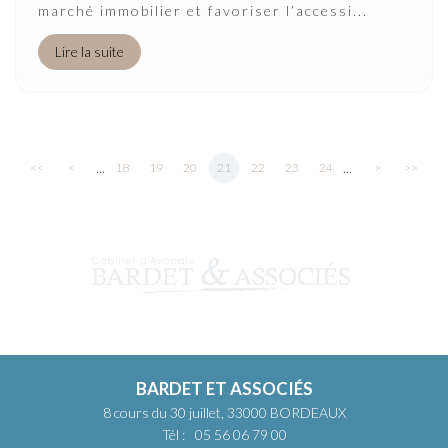
marché immobilier et favoriser l’accessi...
Lire la suite
...
...
<<
<
18
19
20
21
22
23
24
>
>>
BARDET ET ASSOCIÉS
8 cours du 30 juillet, 33000 BORDEAUX
Tél :
05 56 06 79 00