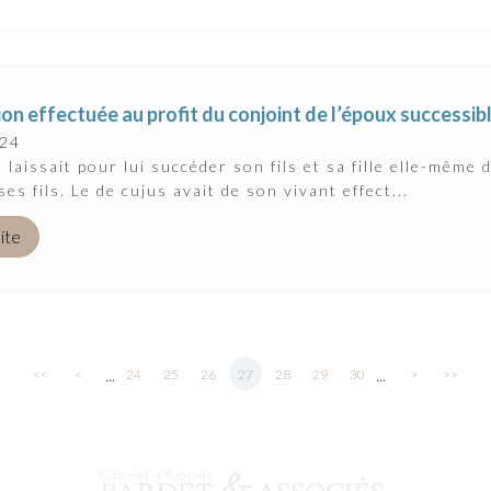
on effectuée au profit du conjoint de l’époux successib
024
 laissait pour lui succéder son fils et sa fille elle-même 
es fils. Le de cujus avait de son vivant effect...
uite
...
...
<<
<
24
25
26
27
28
29
30
>
>>