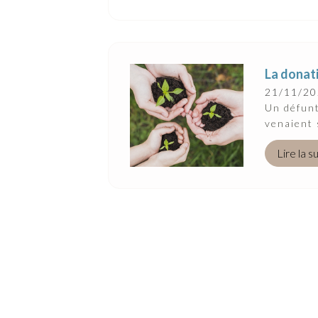
La donati
21/11/2
Un défunt
venaient s
Lire la s