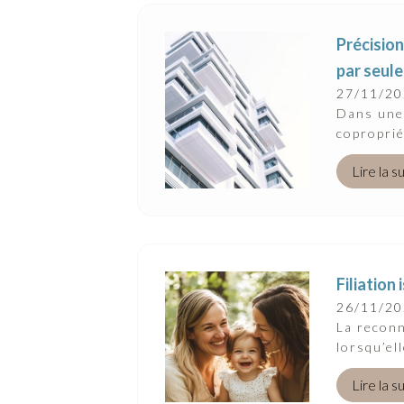
Précision
par seule
27/11/2
Dans une 
coproprié
Lire la s
Filiation
26/11/2
La reconn
lorsqu’el
Lire la s