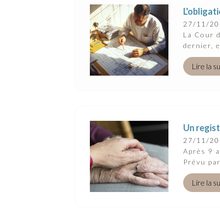
L'obligat
Suivez-Nous
27/11/2
La Cour d
dernier, 
Lire la s
Un regist
27/11/2
Après 9 a
Prévu par 
Lire la s