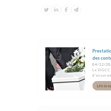
Prestati
des cont
04/12/2
La DGCCR
d’assuran
Lire la s