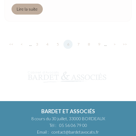
Lire la suite
...
...
<<
<
3
4
5
6
7
8
9
>
>>
BARDET ET ASSOCIÉS
8 cours du 30 juillet, 33000 BORDEAUX
Tél :
05 56 06 79 00
Email :
contact@bardetavocats.fr