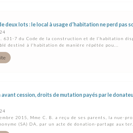
e deux lots : le local à usage d’habitation ne perd pas 
024
 L. 631-7 du Code de la construction et de l’habitation dis
blé destiné à l'habitation de manière répétée pou...
uite
avant cession, droits de mutation payés par le donateu
024
embre 2015, Mme C. B. a reçu de ses parents, la nue-prop
nonyme (SA) DA, par un acte de donation-partage aux ter.