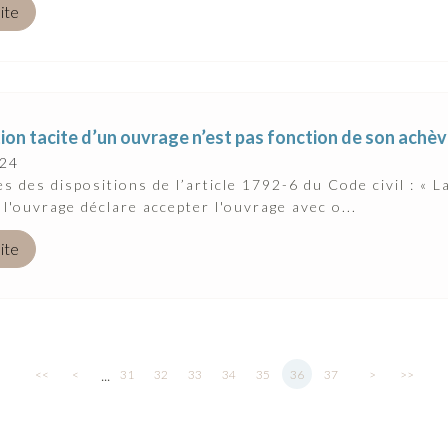
uite
ion tacite d’un ouvrage n’est pas fonction de son ach
024
s des dispositions de l’article 1792-6 du Code civil : « La
 l'ouvrage déclare accepter l'ouvrage avec o...
uite
...
<<
<
31
32
33
34
35
36
37
>
>>