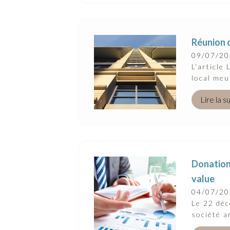
Réunion d
09/07/2
L’article
local meu
Lire la s
Donation 
value
04/07/2
Le 22 déc
société a