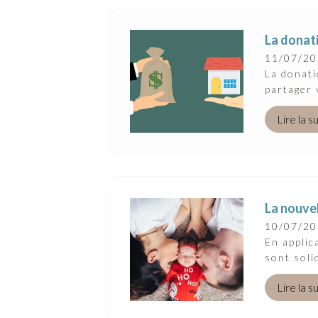
Suivez-Nous
La donat
11/07/2
La donati
partager 
Lire la s
La nouvel
10/07/2
En applic
sont soli
Lire la s