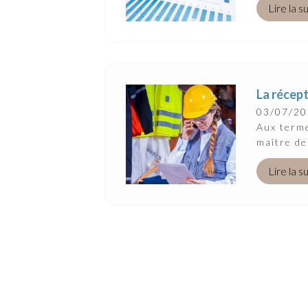
Lire la s
La récept
03/07/2
Aux terme
maître de
Lire la s