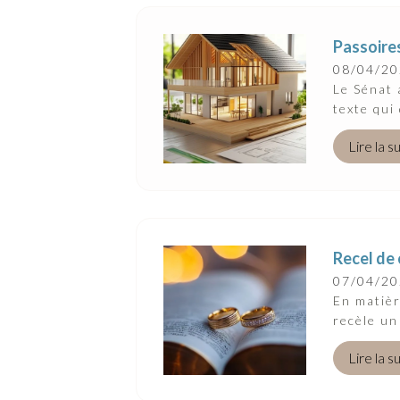
Passoires
08/04/2
Le Sénat 
texte qui 
Lire la s
Recel de 
07/04/2
En matièr
recèle un
Lire la s