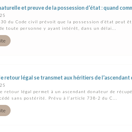
 naturelle et preuve de la possession d’état : quand com
025
 330 du Code civil prévoit que la possession d’état peut ê
e toute personne y ayant intérêt, dans un délai...
uite
de retour légal se transmet aux héritiers de l’ascendan
025
de retour légal permet à un ascendant donateur de récupé
cédé sans postérité. Prévu à l’article 738-2 du C...
uite