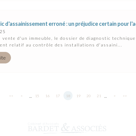
c d'assainissement erroné : un préjudice certain pour l'
025
a vente d'un immeuble, le dossier de diagnostic techniqu
nt relatif au contrôle des installations d'assaini...
uite
...
...
<<
<
15
16
17
18
19
20
21
>
>>