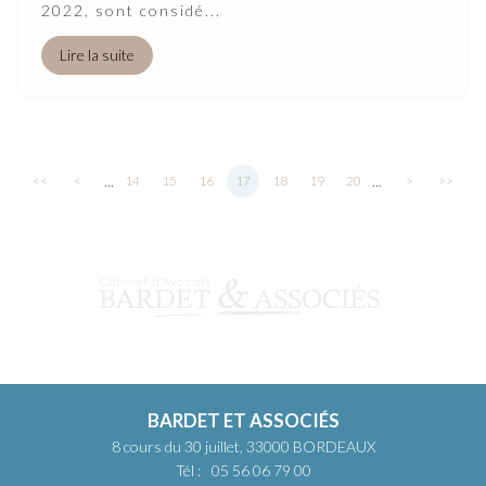
2022, sont considé...
Lire la suite
...
...
<<
<
14
15
16
17
18
19
20
>
>>
BARDET ET ASSOCIÉS
8 cours du 30 juillet, 33000 BORDEAUX
Tél :
05 56 06 79 00