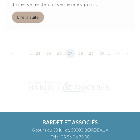
d'une série de conséquences juri...
Lire la suite
...
...
<<
<
24
25
26
27
28
29
30
>
>>
BARDET ET ASSOCIÉS
8 cours du 30 juillet, 33000 BORDEAUX
Tél :
05 56 06 79 00