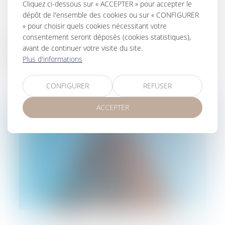
Pour rappel, le dispositif des certificats
Cliquez ci-dessous sur « ACCEPTER » pour accepter le
d’économies d’énergie est une participation
dépôt de l'ensemble des cookies ou sur « CONFIGURER
des entreprises privées à la rénovation
» pour choisir quels cookies nécessitant votre
énergétique des bâtiments. Ce...
consentement seront déposés (cookies statistiques),
avant de continuer votre visite du site.
Lire la suite
Plus d'informations
CONFIGURER
REFUSER
ACCEPTER