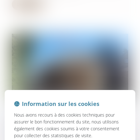
Lire la suite
Information sur les cookies
Nous avons recours à des cookies techniques pour
Certificats d’économies d’énergie (CEE) :
assurer le bon fonctionnement du site, nous utilisons
encore des modifications à connaître
également des cookies soumis à votre consentement
09/05/2025
pour collecter des statistiques de visite.