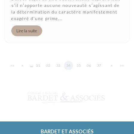
s’il n’apporte aucune nouveauté s’agissant de
la détermination du caractère manifestement
exagéré d’une prime...
Lire la suite
...
<<
<
31
32
33
34
35
36
37
>
>>
BARDET ET ASSOCIÉS