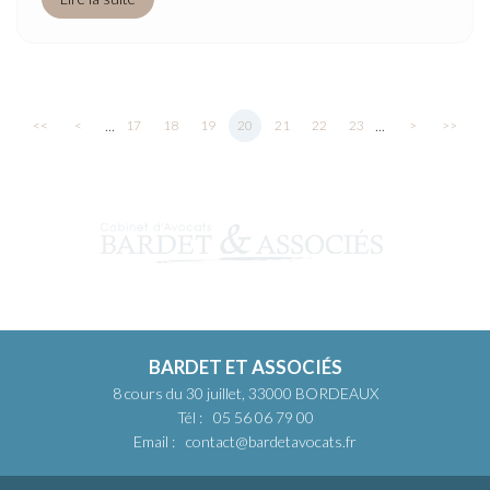
...
...
<<
<
17
18
19
20
21
22
23
>
>>
BARDET ET ASSOCIÉS
8 cours du 30 juillet, 33000 BORDEAUX
Tél :
05 56 06 79 00
Email :
contact@bardetavocats.fr