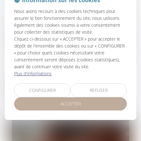
Nous avons recours à des cookies techniques pour
assurer le bon fonctionnement du site, nous utilisons
également des cookies soumis à votre consentement
Nationalité française par mariage : la
pour collecter des statistiques de visite.
conception d’un enfant hors union suffit à
Cliquez ci-dessous sur « ACCEPTER » pour accepter le
caractériser la cessation de communauté de vie
dépôt de l'ensemble des cookies ou sur « CONFIGURER
01/09/2025
» pour choisir quels cookies nécessitant votre
L’article 21-2 du Code civil prévoit que
consentement seront déposés (cookies statistiques),
l’étranger marié à un ressortissant français
avant de continuer votre visite du site.
peut acquérir la nationalité française par
Plus d'informations
déclaration, sous réserve qu...
CONFIGURER
REFUSER
Lire la suite
ACCEPTER