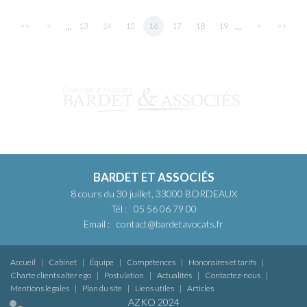
...
...
<<
<
13
14
15
16
17
18
19
>
>>
BARDET ET ASSOCIÉS
8 cours du 30 juillet, 33000 BORDEAUX
Tél :
05 56 06 79 00
Email :
contact@bardetavocats.fr
Accueil
Cabinet
Équipe
Compétences
Honoraires et tarifs
Charte clients alter ego
Postulation
Actualités
Contactez-nous
Mentions légales
Plan du site
Liens utiles
Articles
AZKO 2024