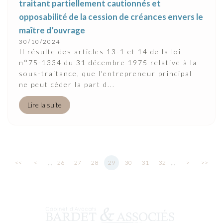
traitant partiellement cautionnés et
opposabilité de la cession de créances envers le
maître d’ouvrage
30/10/2024
Il résulte des articles 13-1 et 14 de la loi
n°75-1334 du 31 décembre 1975 relative à la
sous-traitance, que l'entrepreneur principal
ne peut céder la part d...
Lire la suite
...
...
<<
<
26
27
28
29
30
31
32
>
>>