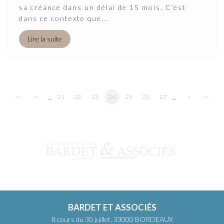
sa créance dans un délai de 15 mois. C’est
dans ce contexte que...
Lire la suite
...
...
<<
<
21
22
23
24
25
26
27
>
>>
BARDET ET ASSOCIÉS
8 cours du 30 juillet, 33000 BORDEAUX