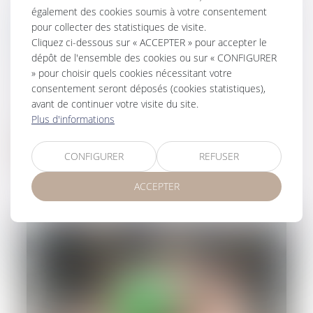
Assurance dommages-ouvrage : les défauts de
également des cookies soumis à votre consentement
conformité aux stipulations contractuelles ne
pour collecter des statistiques de visite.
Cliquez ci-dessous sur « ACCEPTER » pour accepter le
sont pas couverts
dépôt de l'ensemble des cookies ou sur « CONFIGURER
26/06/2024
» pour choisir quels cookies nécessitant votre
Aux termes des dispositions de l’article 1792
consentement seront déposés (cookies statistiques),
du Code civil, tout constructeur d’un ouvrage
avant de continuer votre visite du site.
est responsable de plein droit des dommages
Plus d'informations
compromettant la sol...
Lire la suite
CONFIGURER
REFUSER
ACCEPTER